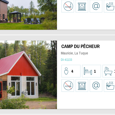
CAMP DU PÊCHEUR
Mauricie, La Tuque
DI-41133
4
1