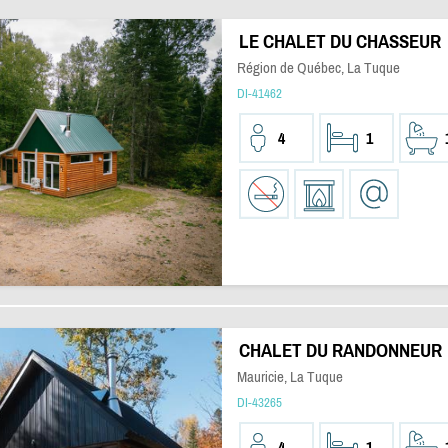
LE CHALET DU CHASSEUR
Région de Québec, La Tuque
DI-41462
4
1
CHALET DU RANDONNEUR
Mauricie, La Tuque
DI-43265
4
1