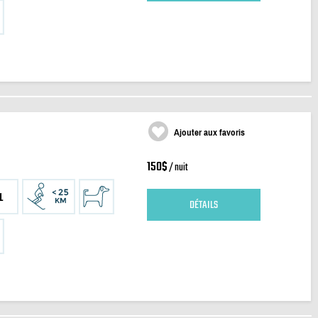
Ajouter aux favoris
150$
/ nuit
1
DÉTAILS