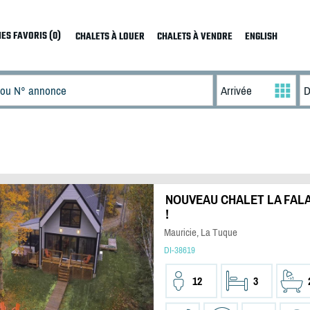
ES FAVORIS (0)
CHALETS À LOUER
CHALETS À VENDRE
ENGLISH
NOUVEAU CHALET LA FALA
!
Mauricie, La Tuque
DI-38619
12
3