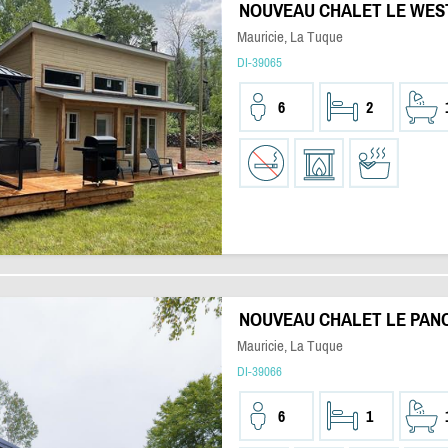
NOUVEAU CHALET LE WEST
Mauricie, La Tuque
DI-39065
6
2
NOUVEAU CHALET LE PANO
Mauricie, La Tuque
DI-39066
6
1