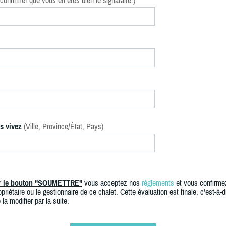
confirmer que vous en êtes bien le signataire.)
s vivez
(Ville, Province/État, Pays)
ur le bouton "SOUMETTRE"
vous acceptez nos
règlements
et vous confirme
priétaire ou le gestionnaire de ce chalet. Cette évaluation est finale, c'est-à-di
 la modifier par la suite.