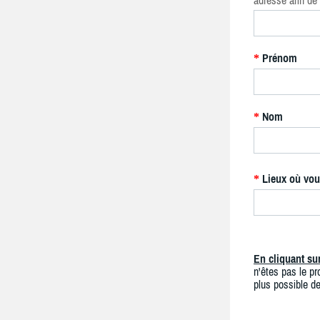
adresse afin de 
Prénom
*
Nom
*
Lieux où vou
*
En cliquant s
n'êtes pas le pro
plus possible de