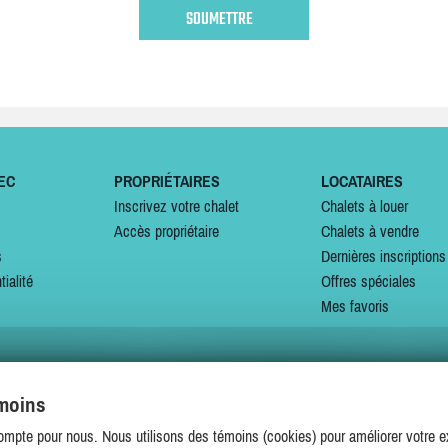
EC
PROPRIÉTAIRES
LOCATAIRES
Inscrivez votre chalet
Chalets à louer
Accès propriétaire
Chalets à vendre
s
Dernières inscriptions
tialité
Offres spéciales
Mes favoris
émoins
SUIVEZ-NOUS SUR
ompte pour nous. Nous utilisons des témoins (cookies) pour améliorer votre ex