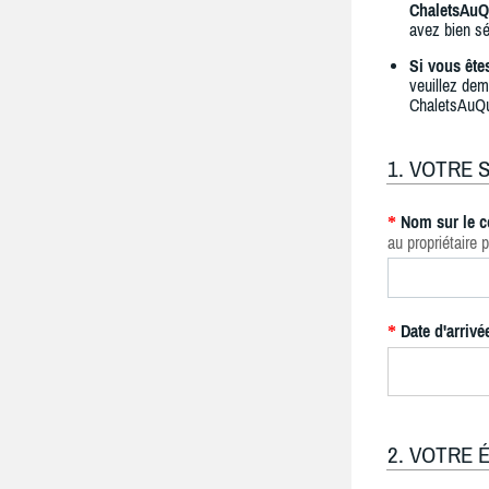
ChaletsAuQ
avez bien sé
Si vous ête
veuillez dem
ChaletsAuQ
1. VOTRE 
Nom sur le c
*
au propriétaire p
Date d'arrivé
*
2. VOTRE 