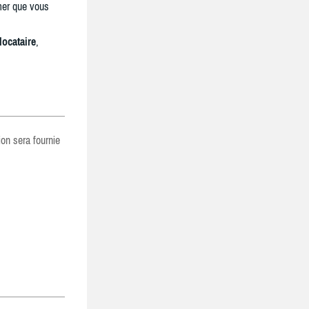
mer que vous
locataire
,
ion sera fournie