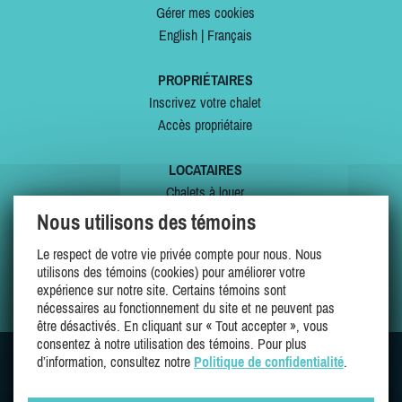
Gérer mes cookies
English
|
Français
PROPRIÉTAIRES
Inscrivez votre chalet
Accès propriétaire
LOCATAIRES
Chalets à louer
Chalets à vendre
Nous utilisons des témoins
Dernières inscriptions
Le respect de votre vie privée compte pour nous. Nous
Offres spéciales
utilisons des témoins (cookies) pour améliorer votre
Mes favoris
expérience sur notre site. Certains témoins sont
nécessaires au fonctionnement du site et ne peuvent pas
être désactivés. En cliquant sur « Tout accepter », vous
consentez à notre utilisation des témoins. Pour plus
d’information, consultez notre
Politique de confidentialité
.
SUIVEZ-NOUS SUR