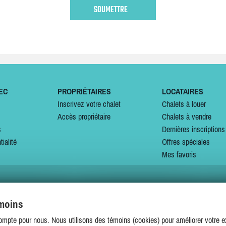
EC
PROPRIÉTAIRES
LOCATAIRES
Inscrivez votre chalet
Chalets à louer
Accès propriétaire
Chalets à vendre
s
Dernières inscriptions
tialité
Offres spéciales
Mes favoris
émoins
SUIVEZ-NOUS SUR
ompte pour nous. Nous utilisons des témoins (cookies) pour améliorer votre ex