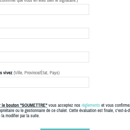
confirmer que vous en êtes bien le signataire.)
s vivez
(Ville, Province/État, Pays)
ur le bouton "SOUMETTRE"
vous acceptez nos
règlements
et vous confirme
priétaire ou le gestionnaire de ce chalet. Cette évaluation est finale, c'est-à-di
 la modifier par la suite.