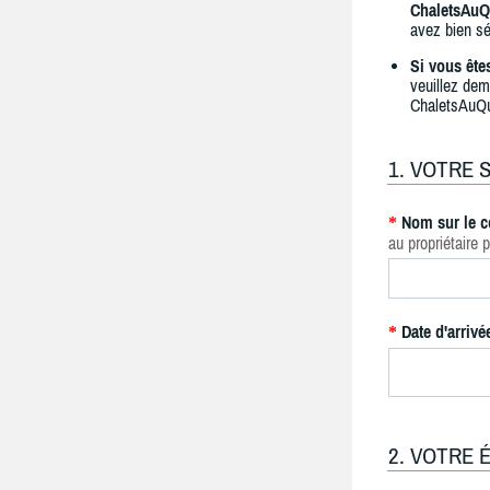
ChaletsAuQ
avez bien sé
Si vous ête
veuillez dem
ChaletsAuQ
1. VOTRE 
Nom sur le c
*
au propriétaire p
Date d'arrivé
*
2. VOTRE 