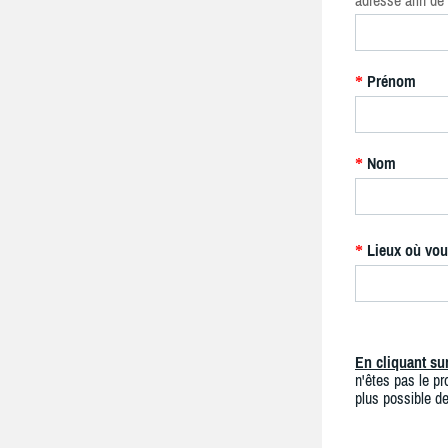
adresse afin de 
Prénom
*
Nom
*
Lieux où vou
*
En cliquant s
n'êtes pas le pro
plus possible de