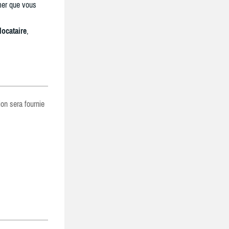
mer que vous
locataire
,
ion sera fournie