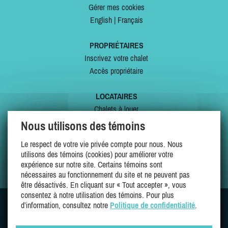
Gérer mes cookies
English
|
Français
PROPRIÉTAIRES
Inscrivez votre chalet
Accès propriétaire
LOCATAIRES
Chalets à louer
Chalets à vendre
Nous utilisons des témoins
Dernières inscriptions
Le respect de votre vie privée compte pour nous. Nous
Offres spéciales
utilisons des témoins (cookies) pour améliorer votre
Mes favoris
expérience sur notre site. Certains témoins sont
nécessaires au fonctionnement du site et ne peuvent pas
être désactivés. En cliquant sur « Tout accepter », vous
consentez à notre utilisation des témoins. Pour plus
d’information, consultez notre
Politique de confidentialité
.
SUIVEZ-NOUS SUR