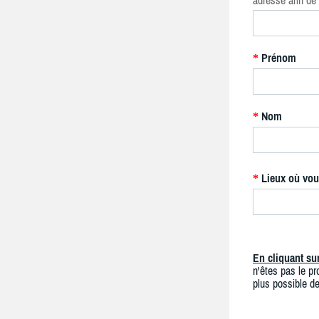
adresse afin de 
Prénom
*
Nom
*
Lieux où vou
*
En cliquant s
n'êtes pas le pro
plus possible de