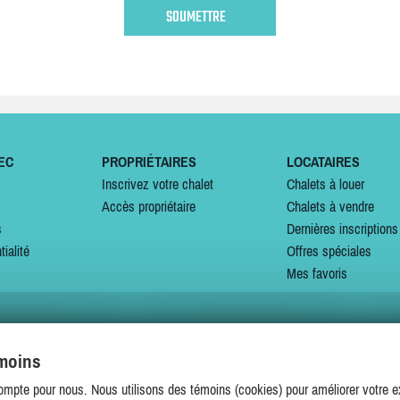
EC
PROPRIÉTAIRES
LOCATAIRES
Inscrivez votre chalet
Chalets à louer
Accès propriétaire
Chalets à vendre
s
Dernières inscriptions
tialité
Offres spéciales
Mes favoris
émoins
SUIVEZ-NOUS SUR
ompte pour nous. Nous utilisons des témoins (cookies) pour améliorer votre ex