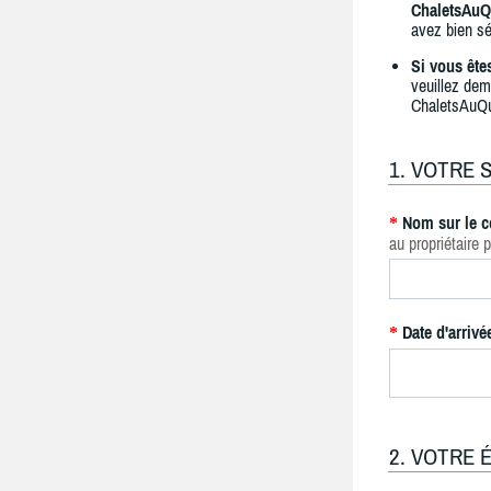
ChaletsAuQ
avez bien sé
Si vous ête
veuillez dem
ChaletsAuQ
1. VOTRE 
Nom sur le c
*
au propriétaire p
Date d'arrivé
*
2. VOTRE 