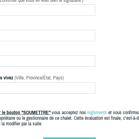
confirmer que vous en êtes bien le signataire.)
s vivez
(Ville, Province/État, Pays)
ur le bouton "SOUMETTRE"
vous acceptez nos
règlements
et vous confirme
priétaire ou le gestionnaire de ce chalet. Cette évaluation est finale, c'est-à-di
 la modifier par la suite.