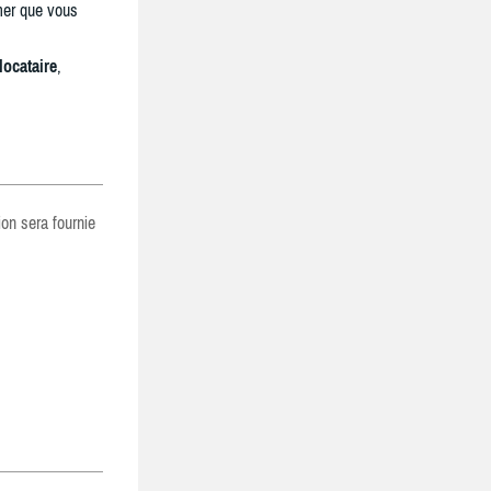
mer que vous
locataire
,
ion sera fournie