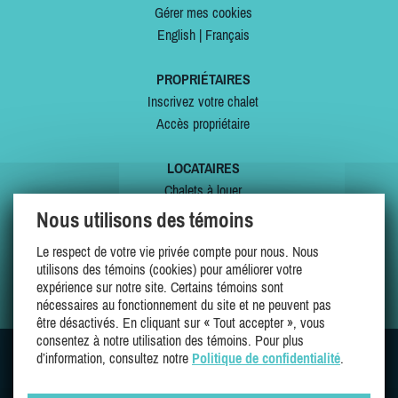
Gérer mes cookies
English
|
Français
PROPRIÉTAIRES
Inscrivez votre chalet
Accès propriétaire
LOCATAIRES
Chalets à louer
Chalets à vendre
Nous utilisons des témoins
Dernières inscriptions
Le respect de votre vie privée compte pour nous. Nous
Offres spéciales
utilisons des témoins (cookies) pour améliorer votre
Mes favoris
expérience sur notre site. Certains témoins sont
nécessaires au fonctionnement du site et ne peuvent pas
être désactivés. En cliquant sur « Tout accepter », vous
consentez à notre utilisation des témoins. Pour plus
d’information, consultez notre
Politique de confidentialité
.
SUIVEZ-NOUS SUR