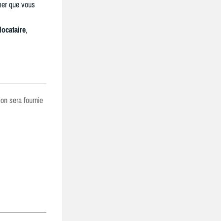
mer que vous
locataire
,
ion sera fournie