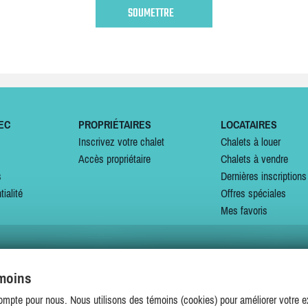
EC
PROPRIÉTAIRES
LOCATAIRES
Inscrivez votre chalet
Chalets à louer
Accès propriétaire
Chalets à vendre
s
Dernières inscriptions
tialité
Offres spéciales
Mes favoris
émoins
SUIVEZ-NOUS SUR
ompte pour nous. Nous utilisons des témoins (cookies) pour améliorer votre ex