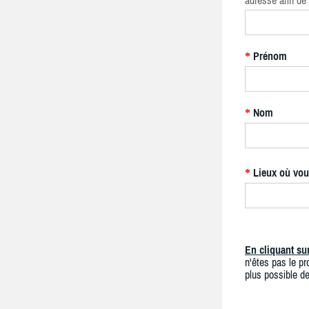
adresse afin de 
Prénom
*
Nom
*
Lieux où vou
*
En cliquant s
n'êtes pas le pro
plus possible de