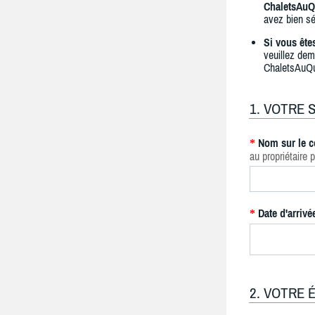
ChaletsAuQ
avez bien sé
Si vous ête
veuillez dem
ChaletsAuQ
1. VOTRE 
Nom sur le c
*
au propriétaire p
Date d'arrivé
*
2. VOTRE 