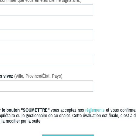
confirmer que vous en êtes bien le signataire.)
s vivez
(Ville, Province/État, Pays)
ur le bouton "SOUMETTRE"
vous acceptez nos
règlements
et vous confirme
priétaire ou le gestionnaire de ce chalet. Cette évaluation est finale, c'est-à-di
 la modifier par la suite.