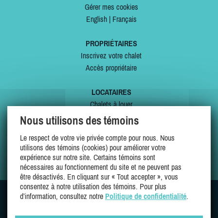
Gérer mes cookies
English
|
Français
PROPRIÉTAIRES
Inscrivez votre chalet
Accès propriétaire
LOCATAIRES
Chalets à louer
Chalets à vendre
Nous utilisons des témoins
Dernières inscriptions
Le respect de votre vie privée compte pour nous. Nous
Offres spéciales
utilisons des témoins (cookies) pour améliorer votre
Mes favoris
expérience sur notre site. Certains témoins sont
nécessaires au fonctionnement du site et ne peuvent pas
être désactivés. En cliquant sur « Tout accepter », vous
consentez à notre utilisation des témoins. Pour plus
d’information, consultez notre
Politique de confidentialité
.
SUIVEZ-NOUS SUR