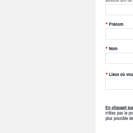
adresse afin de 
Prénom
*
Nom
*
Lieux où vou
*
En cliquant s
n'êtes pas le pro
plus possible de