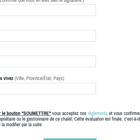
confirmer que vous en êtes bien le signataire.)
s vivez
(Ville, Province/État, Pays)
ur le bouton "SOUMETTRE"
vous acceptez nos
règlements
et vous confirme
priétaire ou le gestionnaire de ce chalet. Cette évaluation est finale, c'est-à-di
 la modifier par la suite.