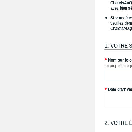
ChaletsAuQ
avez bien sé
Si vous ête
veuillez dem
ChaletsAuQ
1. VOTRE 
Nom sur le c
*
au propriétaire p
Date d'arrivé
*
2. VOTRE 