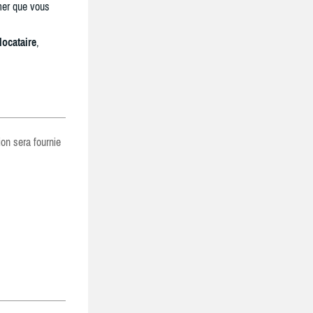
mer que vous
locataire
,
ion sera fournie