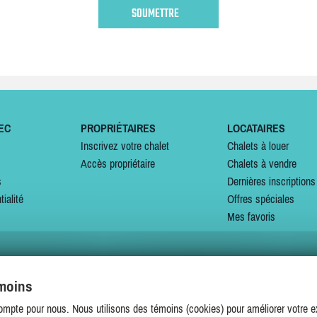
EC
PROPRIÉTAIRES
LOCATAIRES
Inscrivez votre chalet
Chalets à louer
Accès propriétaire
Chalets à vendre
s
Dernières inscriptions
tialité
Offres spéciales
Mes favoris
émoins
SUIVEZ-NOUS SUR
ompte pour nous. Nous utilisons des témoins (cookies) pour améliorer votre ex