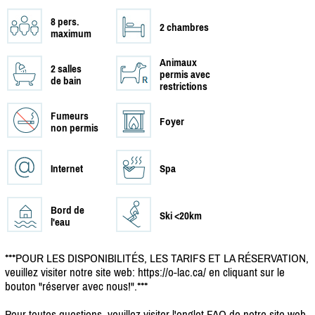
8 pers.
2 chambres
maximum
Animaux
2 salles
permis avec
de bain
restrictions
Fumeurs
Foyer
non permis
Internet
Spa
Bord de
Ski <20km
l'eau
***POUR LES DISPONIBILITÉS, LES TARIFS ET LA RÉSERVATION,
veuillez visiter notre site web: https:/
/
o-lac.ca/
en cliquant sur le
bouton "réserver avec nous!".***
Pour toutes questions, veuillez visiter l'onglet FAQ de notre site web.