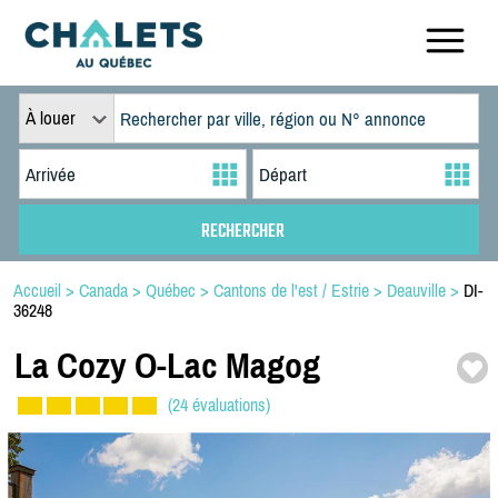
À louer
Accueil
>
Canada
>
Québec
>
Cantons de l'est / Estrie
>
Deauville
>
DI-
36248
La Cozy O-
Lac Magog
(24 évaluations)