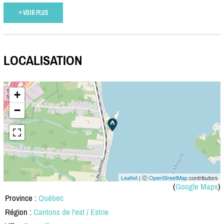
+ VOIR PLUS
LOCALISATION
+
−
Leaflet
| Ⓒ
OpenStreetMap
contributors
(
Google Maps
)
Province :
Québec
Région :
Cantons de l'est / Estrie