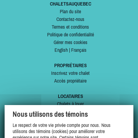
CHALETSAUQUEBEC
Plan du site
Contactez-nous
Termes et conditions
Politique de confidentialité
Gérer mes cookies
English
|
Français
PROPRIÉTAIRES
Inscrivez votre chalet
Accès propriétaire
LOCATAIRES
Chalets à louer
Chalets à vendre
Nous utilisons des témoins
Dernières inscriptions
Le respect de votre vie privée compte pour nous. Nous
Offres spéciales
utilisons des témoins (cookies) pour améliorer votre
Mes favoris
expérience sur notre site. Certains témoins sont