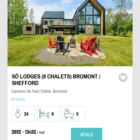
SÔ LODGES (8 CHALETS) BROMONT /
SHEFFORD
Cantons de l'est / Estrie, Bromont
DI-31151
24
6
5
399$ - 1349$
/ nuit
DÉTAILS