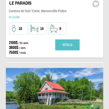
LE PARADIS
Cantons de l'est / Estrie, Mansonville-Potton
DI-21386
32
15
9
2100$
/ fin sem.
DÉTAILS
3800$
/ sem.
7500$
/ mois