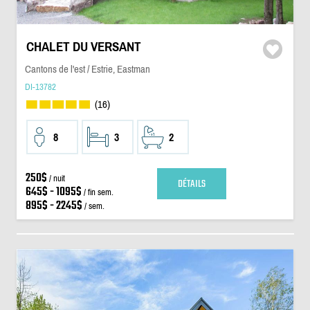
CHALET DU VERSANT
Cantons de l'est / Estrie, Eastman
DI-13782
(16)
8
3
2
250$
/ nuit
DÉTAILS
645$ - 1095$
/ fin sem.
895$ - 2245$
/ sem.