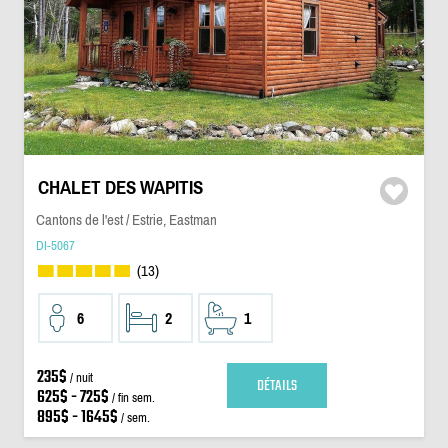
CHALET DES WAPITIS
Cantons de l'est / Estrie, Eastman
DI-5067
(13)
6
2
1
235$
/ nuit
DÉTAILS
625$ - 725$
/ fin sem.
895$ - 1645$
/ sem.