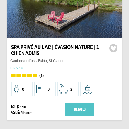
SPA PRIVÉ AU LAC | ÉVASION NATURE | 1
CHIEN ADMIS
Cantons de l'est / Estrie, St-Claude
DI-32704
(1)
6
3
2
149$
/ nuit
DÉTAILS
450$
/ fin sem.