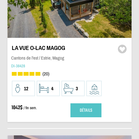
LA VUE O-LAC MAGOG
Cantons de l'est / Estrie, Magog
DI-38428
(20)
12
4
3
1042$
/ fin sem.
DÉTAILS