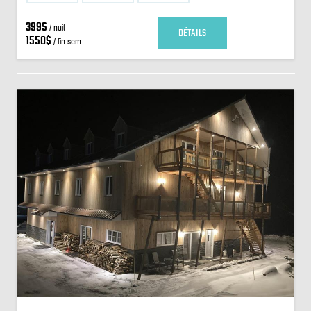
399$
/ nuit
DÉTAILS
1550$
/ fin sem.