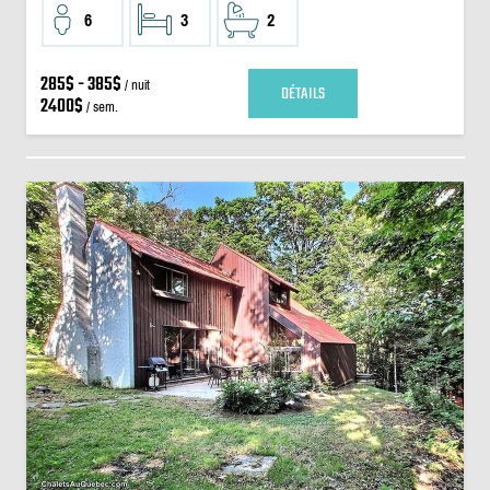
6
3
2
285$ - 385$
/ nuit
DÉTAILS
2400$
/ sem.