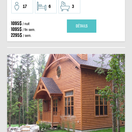
17
6
3
1095$
/ nuit
DÉTAILS
1095$
/ fin sem.
2295$
/ sem.