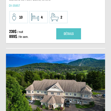
DI-35857
10
4
2
239$
/ nuit
DÉTAILS
899$
/ fin sem.