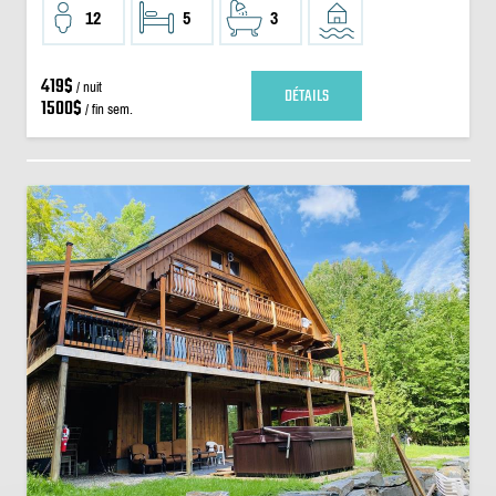
12
5
3
419$
/ nuit
DÉTAILS
1500$
/ fin sem.