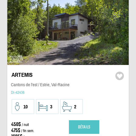
ARTEMIS
Cantons de l'est / Estrie, Val-Racine
DI-42436
10
3
2
450$
/ nuit
DÉTAILS
475$
/ fin sem.