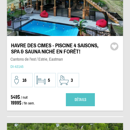
HAVRE DES CIMES - PISCINE 4 SAISONS,
SPA & SAUNA NICHÉ EN FORÊT!
Cantons de l'est / Estrie, Eastman
DI-43145
16
5
3
549$
/ nuit
DÉTAILS
1999$
/ fin sem.