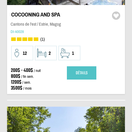
COCOONING AND SPA
Cantons de l'est / Estrie, Magog
DI-40028
(1)
12
2
1
200$ - 400$
/ nuit
DÉTAILS
800$
/ fin sem.
1200$
/ sem.
3500$
/ mois