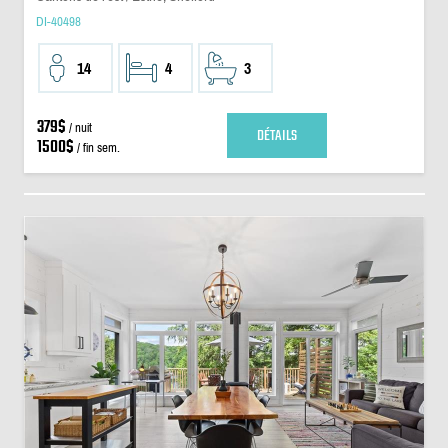
DI-40498
14
4
3
379$
/ nuit
DÉTAILS
1500$
/ fin sem.