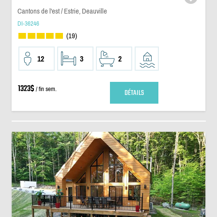
Cantons de l'est / Estrie, Deauville
DI-36246
(19)
12
3
2
1323$
/ fin sem.
DÉTAILS