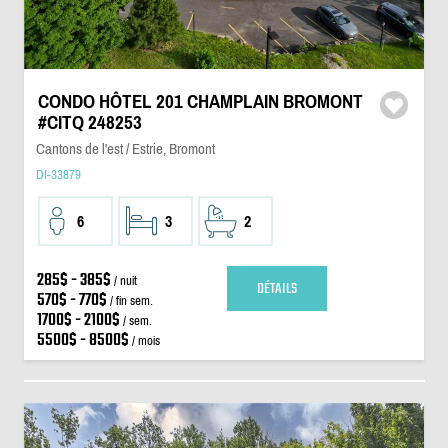
CONDO HÔTEL 201 CHAMPLAIN BROMONT
#CITQ 248253
Cantons de l'est / Estrie, Bromont
DI-33879
6
3
2
285$ - 385$
/ nuit
DÉTAILS
570$ - 770$
/ fin sem.
1700$ - 2100$
/ sem.
5500$ - 8500$
/ mois