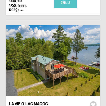
425$
/ nuit
DÉTAILS
475$
/ fin sem.
1295$
/ sem.
LA VIE O-LAC MAGOG