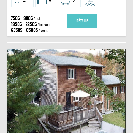
17
6
3
750$ - 900$
/ nuit
DÉTAILS
1950$ - 2250$
/ fin sem.
6350$ - 6500$
/ sem.