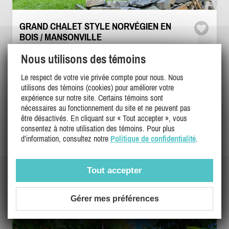
GRAND CHALET STYLE NORVÉGIEN EN
BOIS / MANSONVILLE
Cantons de l'est / Estrie, Mansonville-Potton
Nous utilisons des témoins
DI-32438
(18)
Le respect de votre vie privée compte pour nous. Nous
utilisons des témoins (cookies) pour améliorer votre
expérience sur notre site. Certains témoins sont
16
5
3
nécessaires au fonctionnement du site et ne peuvent pas
être désactivés. En cliquant sur « Tout accepter », vous
consentez à notre utilisation des témoins. Pour plus
350$ - 750$
/ nuit
DÉTAILS
d’information, consultez notre
Politique de confidentialité
.
1400$ - 1500$
/ fin sem.
3500$ - 3700$
/ sem.
Tout accepter
Gérer mes préférences