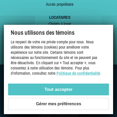
Accès propriétaire
LOCATAIRES
Chalets à louer
Chalets à vendre
Nous utilisons des témoins
Dernières inscriptions
Le respect de votre vie privée compte pour nous. Nous
Offres spéciales
utilisons des témoins (cookies) pour améliorer votre
Mes favoris
expérience sur notre site. Certains témoins sont
nécessaires au fonctionnement du site et ne peuvent pas
être désactivés. En cliquant sur « Tout accepter », vous
consentez à notre utilisation des témoins. Pour plus
d’information, consultez notre
Politique de confidentialité
.
SUIVEZ-NOUS SUR
Tout accepter
Gérer mes préférences
Une entreprise 100% québécoise et fière de l'être
Copyright ChaletsAuQuebec