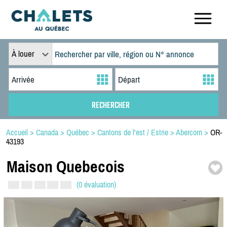
À louer
Accueil
>
Canada
>
Québec
>
Cantons de l'est / Estrie
>
Abercorn
>
OR-
43193
Maison Quebecois
(0 évaluation)