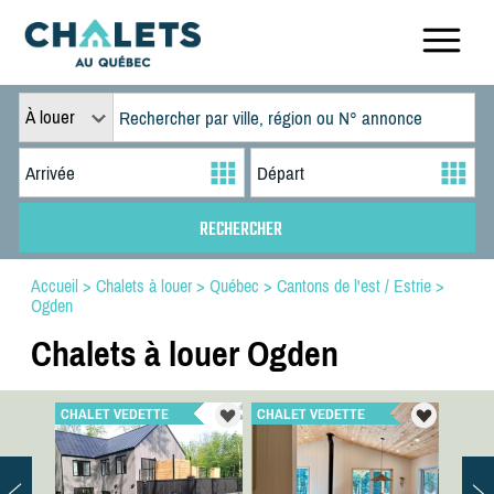
À louer
Accueil
>
Chalets à louer
>
Québec
>
Cantons de l'est / Estrie
>
Ogden
Chalets à louer Ogden
CHALET VEDETTE
CHALET VEDETTE