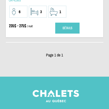
OR-41953
6
3
1
235$ - 275$
/ nuit
DÉTAILS
Page 1 de 1