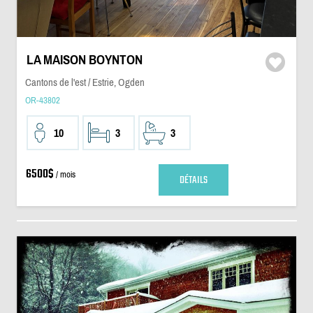
LA MAISON BOYNTON
Cantons de l'est / Estrie, Ogden
OR-43802
10
3
3
6500$
/ mois
DÉTAILS