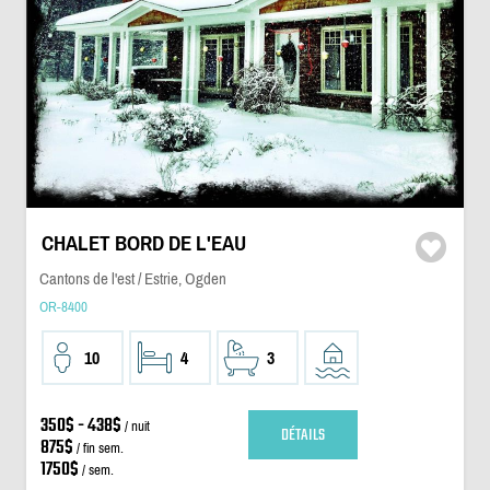
CHALET BORD DE L'EAU
Cantons de l'est / Estrie, Ogden
OR-8400
10
4
3
350$ - 438$
/ nuit
DÉTAILS
875$
/ fin sem.
1750$
/ sem.