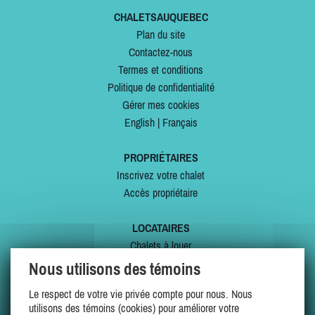
CHALETSAUQUEBEC
Plan du site
Contactez-nous
Termes et conditions
Politique de confidentialité
Gérer mes cookies
English
|
Français
PROPRIÉTAIRES
Inscrivez votre chalet
Accès propriétaire
LOCATAIRES
Chalets à louer
Chalets à vendre
Nous utilisons des témoins
Dernières inscriptions
Le respect de votre vie privée compte pour nous. Nous
Offres spéciales
utilisons des témoins (cookies) pour améliorer votre