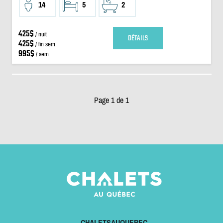
14
5
2
425$
/ nuit
DÉTAILS
425$
/ fin sem.
995$
/ sem.
Page 1 de 1
CHALETSAUQUEBEC