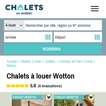
À louer
Accueil
>
Chalets à louer
>
Québec
>
Cantons de l'est / Estrie
>
Wotton
Chalets à louer Wotton
5.0
(
6
évaluations)
CHALET VEDETTE
CHALET VEDETTE