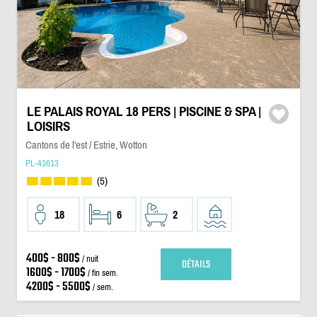
LE PALAIS ROYAL 18 PERS | PISCINE & SPA |
LOISIRS
Cantons de l'est / Estrie, Wotton
PL-41613
(5)
18
6
2
400$ - 800$
/ nuit
DÉTAILS
1600$ - 1700$
/ fin sem.
4200$ - 5500$
/ sem.