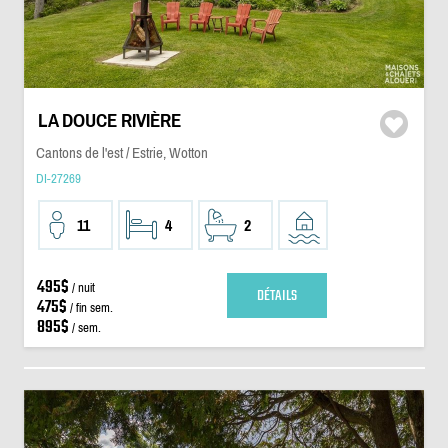
LA DOUCE RIVIÈRE
Cantons de l'est / Estrie, Wotton
DI-27269
11
4
2
495$
/ nuit
DÉTAILS
475$
/ fin sem.
895$
/ sem.