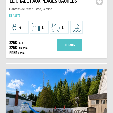
LE CHALET AUX PLAGES CACHÉES
Cantons de l'est / Estrie, Wotton
DI-42377
4
1
1
325$
/ nuit
DÉTAILS
325$
/ fin sem.
695$
/ sem.