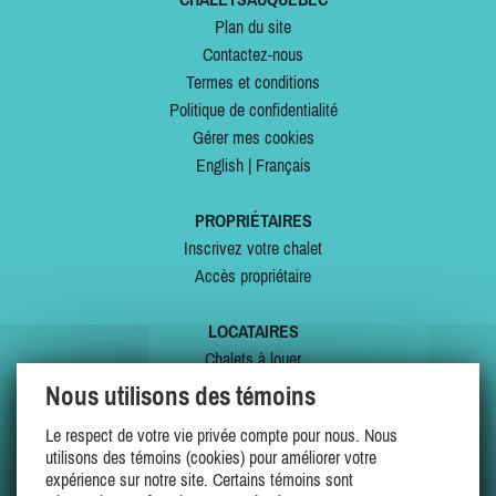
Plan du site
Contactez-nous
Termes et conditions
Politique de confidentialité
Gérer mes cookies
English
|
Français
PROPRIÉTAIRES
Inscrivez votre chalet
Accès propriétaire
LOCATAIRES
Chalets à louer
Chalets à vendre
Nous utilisons des témoins
Dernières inscriptions
Le respect de votre vie privée compte pour nous. Nous
Offres spéciales
utilisons des témoins (cookies) pour améliorer votre
Mes favoris
expérience sur notre site. Certains témoins sont