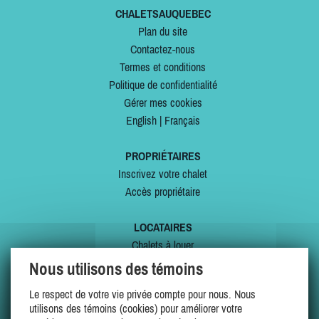
CHALETSAUQUEBEC
Plan du site
Contactez-nous
Termes et conditions
Politique de confidentialité
Gérer mes cookies
English
|
Français
PROPRIÉTAIRES
Inscrivez votre chalet
Accès propriétaire
LOCATAIRES
Chalets à louer
Chalets à vendre
Nous utilisons des témoins
Dernières inscriptions
Le respect de votre vie privée compte pour nous. Nous
Offres spéciales
utilisons des témoins (cookies) pour améliorer votre
Mes favoris