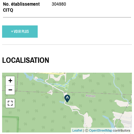
No. établissement
304980
CITQ
+ VOIR PLUS
LOCALISATION
+
−
Leaflet
| Ⓒ
OpenStreetMap
contributors