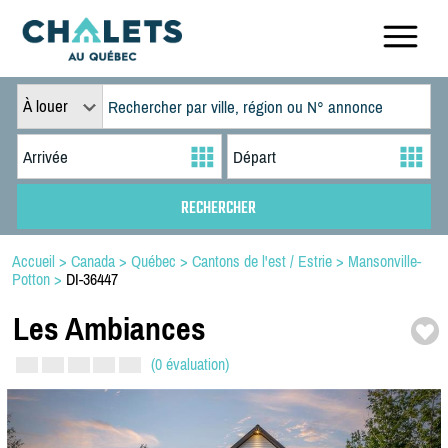
À louer
Accueil
>
Canada
>
Québec
>
Cantons de l'est / Estrie
>
Mansonville-
Potton
>
DI-36447
Les Ambiances
(0 évaluation)