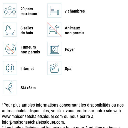
20 pers.
7 chambres
maximum
8 salles
Animaux
de bain
non permis
Fumeurs
Foyer
non permis
Internet
Spa
Ski <5km
*Pour plus amples informations concernant les disponibilités ou nos
autres chalets disponibles, veuillez vous rendre sur notre site web :
www.maisonsetchaletsalouer.com ou nous écrire à
info@maisonsetchaletsalouer.com.
* Les tarifs affichés sont les prix de base pour 4 adultes en basse