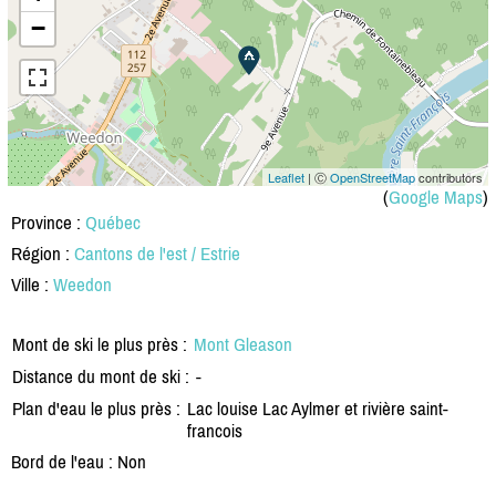
−
Leaflet
| Ⓒ
OpenStreetMap
contributors
(
Google Maps
)
Province :
Québec
Région :
Cantons de l'est / Estrie
Ville :
Weedon
Mont de ski le plus près :
Mont Gleason
Distance du mont de ski :
-
Plan d'eau le plus près :
Lac louise Lac Aylmer et rivière saint-
francois
Bord de l'eau : Non