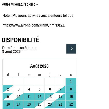
Autre ville/lac/région :
-
Note : Plusieurs activités aux alentours tel que
https://www.airbnb.com/slink/QhmN3zZL
DISPONIBILITÉ
Dernière mise à jour :
9 août 2026
Août 2026
d
l
m
m
j
v
s
1
2
3
4
5
6
7
8
9
10
11
12
13
14
15
16
17
18
19
20
21
22