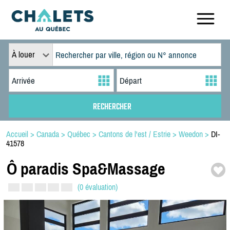
À louer
Accueil
>
Canada
>
Québec
>
Cantons de l'est / Estrie
>
Weedon
>
DI-
41578
Ô paradis Spa&Massage
(0 évaluation)