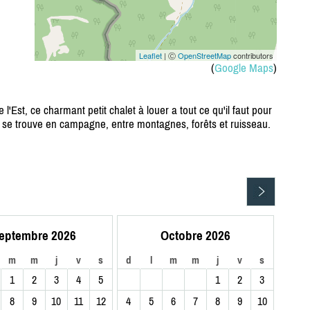
Leaflet
| Ⓒ
OpenStreetMap
contributors
(
Google Maps
)
 l'Est, ce charmant petit chalet à louer a tout ce qu'il faut pour
let se trouve en campagne, entre montagnes, forêts et ruisseau.
eptembre 2026
Octobre 2026
m
m
j
v
s
d
l
m
m
j
v
s
1
2
3
4
5
1
2
3
8
9
10
11
12
4
5
6
7
8
9
10