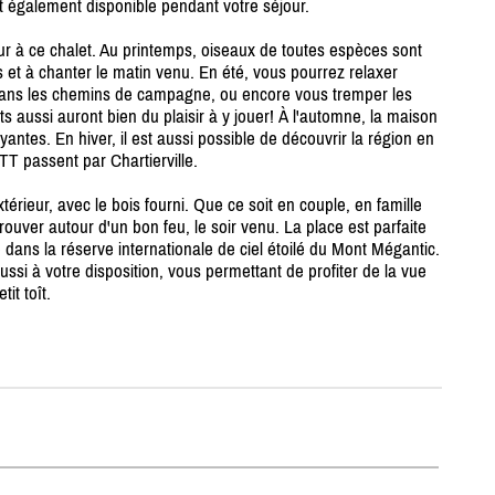
t également disponible pendant votre séjour.
ur à ce chalet. Au printemps, oiseaux de toutes espèces sont
 et à chanter le matin venu. En été, vous pourrez relaxer
dans les chemins de campagne, ou encore vous tremper les
s aussi auront bien du plaisir à y jouer! À l'automne, la maison
antes. En hiver, il est aussi possible de découvrir la région en
T passent par Chartierville.
érieur, avec le bois fourni. Que ce soit en couple, en famille
rouver autour d'un bon feu, le soir venu. La place est parfaite
ué dans la réserve internationale de ciel étoilé du Mont Mégantic.
ssi à votre disposition, vous permettant de profiter de la vue
it toît.