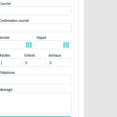
Courriel
Confirmation courriel
Arrivée
Départ
Adultes
Enfants
Animaux
Téléphone
Message
2/39