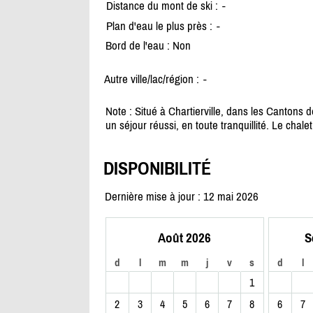
Distance du mont de ski :
-
Plan d'eau le plus près :
-
Bord de l'eau : Non
Autre ville/lac/région :
-
Note : Situé à Chartierville, dans les Cantons de
un séjour réussi, en toute tranquillité. Le cha
DISPONIBILITÉ
Dernière mise à jour : 12 mai 2026
Août 2026
S
d
l
m
m
j
v
s
d
l
1
2
3
4
5
6
7
8
6
7