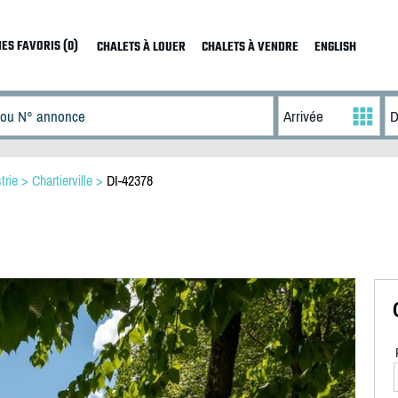
ES FAVORIS (0)
CHALETS À LOUER
CHALETS À VENDRE
ENGLISH
trie
>
Chartierville
>
DI-42378