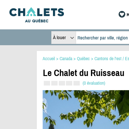
M
À louer
Accueil
>
Canada
>
Québec
>
Cantons de l'est / Es
Le Chalet du Ruisseau
(0 évaluation)