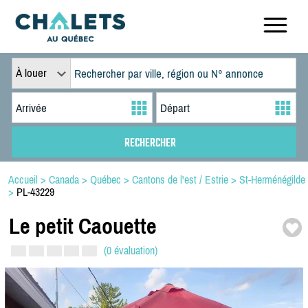
À louer
Accueil
>
Canada
>
Québec
>
Cantons de l'est / Estrie
>
St-Herménégilde
>
PL-43229
Le petit Caouette
(0 évaluation)