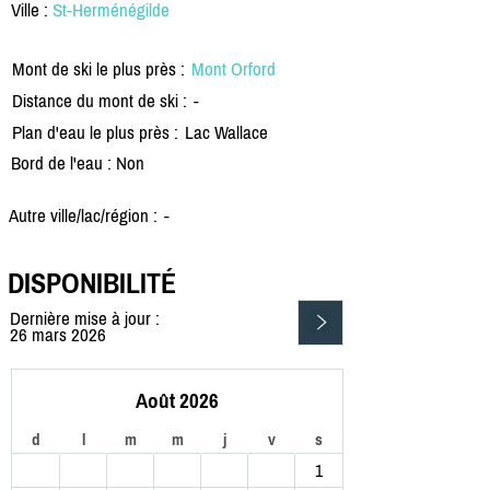
Ville :
St-Herménégilde
Mont de ski le plus près :
Mont Orford
Distance du mont de ski :
-
Plan d'eau le plus près :
Lac Wallace
Bord de l'eau : Non
Autre ville/lac/région :
-
DISPONIBILITÉ
Dernière mise à jour :
26 mars 2026
Août 2026
d
l
m
m
j
v
s
1