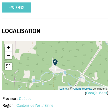
+ VOIR PLUS
LOCALISATION
+
−
Leaflet
| Ⓒ
OpenStreetMap
contributors
(
Google Maps
)
Province :
Québec
Région :
Cantons de l'est / Estrie