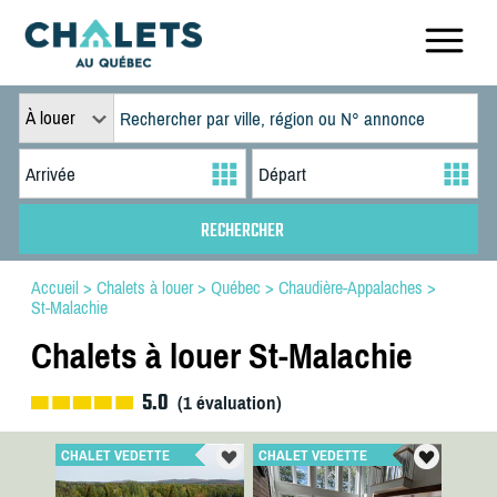
À louer
Accueil
>
Chalets à louer
>
Québec
>
Chaudière-Appalaches
>
St-Malachie
Chalets à louer St-Malachie
5.0
(
1
évaluation)
CHALET VEDETTE
CHALET VEDETTE