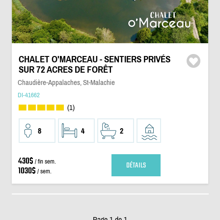
CHALET O'MARCEAU - SENTIERS PRIVÉS
SUR 72 ACRES DE FORÊT
Chaudière-Appalaches, St-Malachie
DI-41662
(1)
8
4
2
430$
/ fin sem.
DÉTAILS
1030$
/ sem.
Page 1 de 1