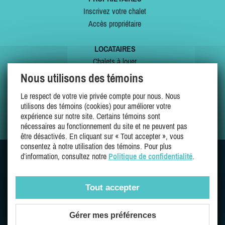
Inscrivez votre chalet
Accès propriétaire
LOCATAIRES
Chalets à louer
Chalets à vendre
Nous utilisons des témoins
Dernières inscriptions
Le respect de votre vie privée compte pour nous. Nous
Offres spéciales
utilisons des témoins (cookies) pour améliorer votre
Mes favoris
expérience sur notre site. Certains témoins sont
nécessaires au fonctionnement du site et ne peuvent pas
être désactivés. En cliquant sur « Tout accepter », vous
consentez à notre utilisation des témoins. Pour plus
d’information, consultez notre
Politique de confidentialité
.
SUIVEZ-NOUS SUR
Tout accepter
Gérer mes préférences
Une entreprise 100% québécoise et fière de l'être