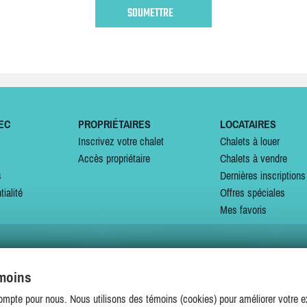
EC
PROPRIÉTAIRES
LOCATAIRES
Inscrivez votre chalet
Chalets à louer
Accès propriétaire
Chalets à vendre
s
Dernières inscriptions
tialité
Offres spéciales
Mes favoris
émoins
SUIVEZ-NOUS SUR
ompte pour nous. Nous utilisons des témoins (cookies) pour améliorer votre ex