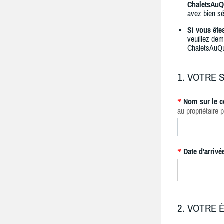
ChaletsAuQ
avez bien sé
Si vous ête
veuillez dem
ChaletsAuQ
1. VOTRE 
Nom sur le c
*
au propriétaire p
Date d'arrivé
*
2. VOTRE 