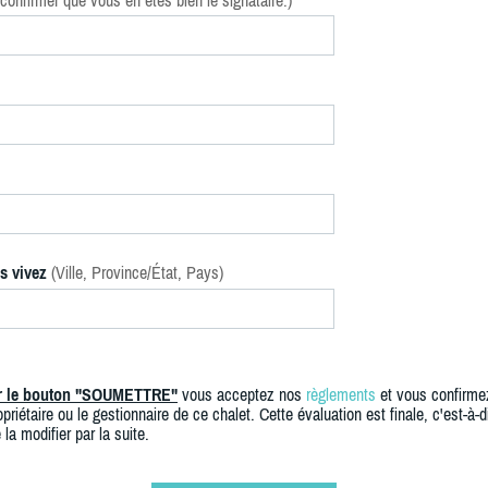
confirmer que vous en êtes bien le signataire.)
s vivez
(Ville, Province/État, Pays)
ur le bouton "SOUMETTRE"
vous acceptez nos
règlements
et vous confirme
priétaire ou le gestionnaire de ce chalet. Cette évaluation est finale, c'est-à-di
 la modifier par la suite.