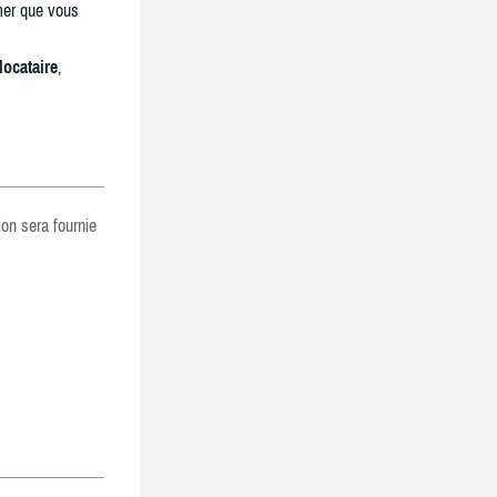
mer que vous
locataire
,
ion sera fournie