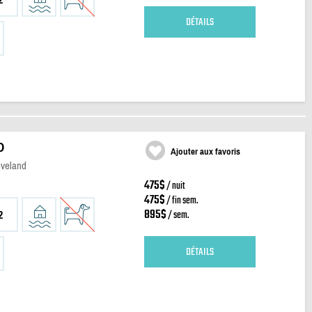
DÉTAILS
D
Ajouter aux favoris
eveland
475$
/ nuit
475$
/ fin sem.
895$
/ sem.
2
DÉTAILS