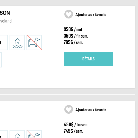
ISON
Ajouter aux favoris
eveland
350$
/ nuit
350$
/ fin sem.
795$
/ sem.
1
DÉTAILS
Ajouter aux favoris
450$
/ fin sem.
745$
/ sem.
2