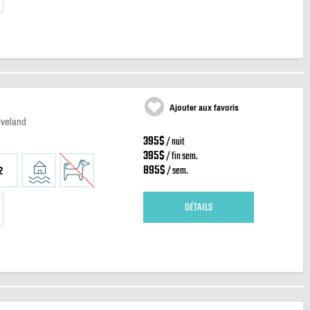
Ajouter aux favoris
eveland
395$
/ nuit
395$
/ fin sem.
895$
/ sem.
2
DÉTAILS