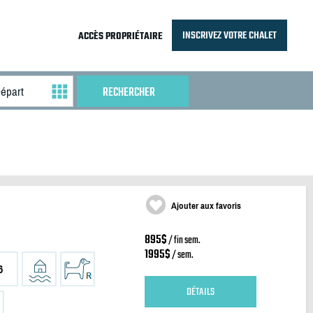
INSCRIVEZ VOTRE CHALET
ACCÈS PROPRIÉTAIRE
Ajouter aux favoris
895$
/ fin sem.
1995$
/ sem.
6
DÉTAILS