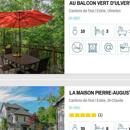
AU BALCON VERT D'ULVE
Cantons de l'est / Estrie, Ulverton
DI-2827
10
3
LA MAISON PIERRE-AUGUS
Cantons de l'est / Estrie, St-Claude
DI-7931
(1)
20
8