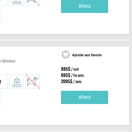
DÉTAILS
Ajouter aux favoris
de-Windsor
995$
/ nuit
995$
/ fin sem.
2095$
/ sem.
2
DÉTAILS