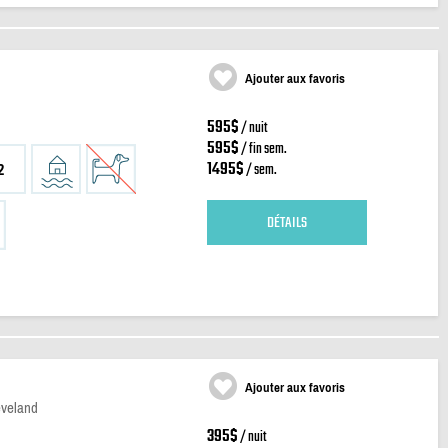
Ajouter aux favoris
595$
/ nuit
595$
/ fin sem.
1495$
/ sem.
2
DÉTAILS
Ajouter aux favoris
eveland
395$
/ nuit