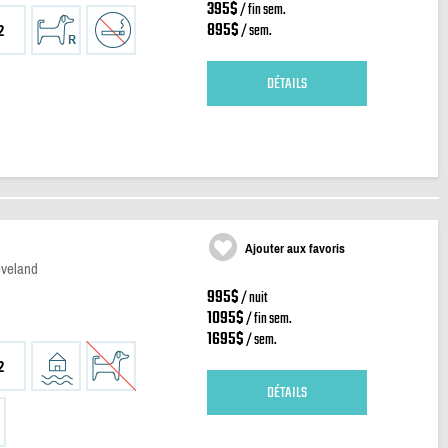
395$
/ fin sem.
895$
/ sem.
2
DÉTAILS
Ajouter aux favoris
eveland
995$
/ nuit
1095$
/ fin sem.
1695$
/ sem.
2
DÉTAILS