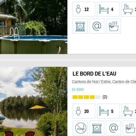
12
4
LE BORD DE L'EAU
Cantons de l'est / Estrie, Canton de Cl
DI-9365
(2)
20
5