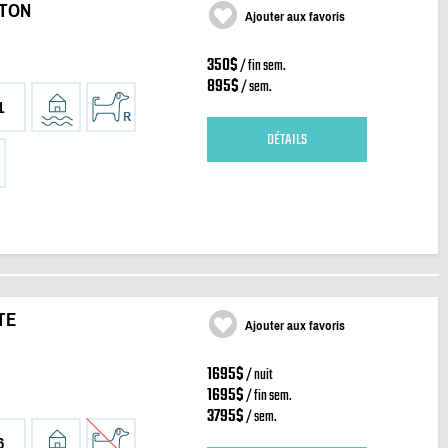
RTON
Ajouter aux favoris
350$
/ fin sem.
895$
/ sem.
1
DÉTAILS
TE
Ajouter aux favoris
1695$
/ nuit
1695$
/ fin sem.
3795$
/ sem.
6